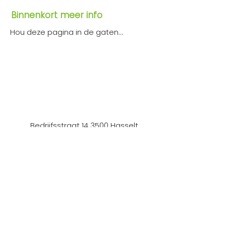
Binnenkort meer info
Hou deze pagina in de gaten...
Bedrijfsstraat 14 3500 Hasselt
0475 29 93 72
info@comcoo.be
BE0738915415